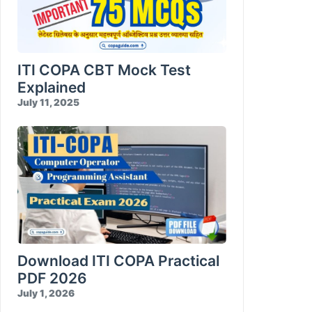
RDBMS MySQL Test-06
E-Commerce & Cyber Security Test-10
Visual Basic for Applications Test-10
Create Form Design
Import / Export Data
Database Reports
ITI COPA CBT Mock Test
Explained
Compress and Encrypt Database
July 11, 2025
Download ITI COPA Practical
PDF 2026
July 1, 2026