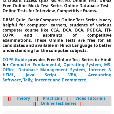
Microsoft Access Quiz Ms-Access Online Test.
DBMS
Free Online Mock Test Series Online Database Test -
Online Tests for Interview, Competitive Exams.
DBMS
Quiz Basic Computer Online Test Series is very
helpful for computer learners, students of various
computer course like CCA, DCA, BCA, PGDCA, ITI-
COPA and aspirants of competitive
examinations. These Online Tests are free for all
candidates and available in Hindi Language to better
understanding for the computer subjects.
COPA-Guide
provides Free Online Test Series in Hindi
for
Computer Fundamental
,
Operating System,
MS-
Office,
Database Management System,
Internet &
HTML
,
Java Script
,
VBA
,
Accounting
Software
,
Tally
,
Internet and E commerce
.
||
Theory
||
Practicals
||
Video Tutorials
||
Online Test Series
||