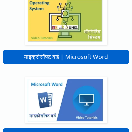
माइक्रोसॉफ्ट वर्ड | Microsoft Word