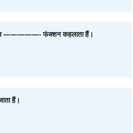
ंक्‍शन —————- फंक्‍शन कहलाता हैं।
ाता हैं।