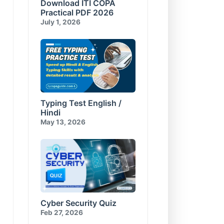
Download ITI COPA
Compress and Encrypt
E-Commerce & Cyber
Database
Security Test-10
Practical PDF 2026
Visual Basic for Applications
July 1, 2026
Test-10
Typing Test English /
Hindi
May 13, 2026
Cyber Security Quiz
Feb 27, 2026