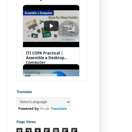
ITI COPA Practical |
Assemble a Desktop
Computer
Translate
Powered by
Translate
Operating System |
Windows 11 Desktop
Elements
Page Views
8
3
1
5
8
5
5