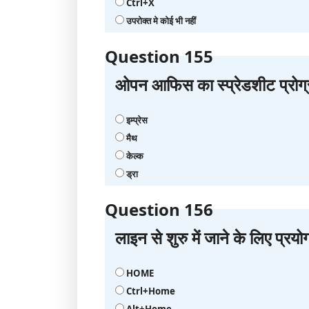
Ctrl+X
उपरोक्त मे कोई भी नहीं
Question 155
ओपन आफिस का स्प्रेडशीट प्रोग्र
इम्‍प्रेस
मैथ
केल्‍क
ड्रा
Question 156
लाइन से शुरु में जाने के लिए प्रयो
HOME
Ctrl+Home
Alt+Home