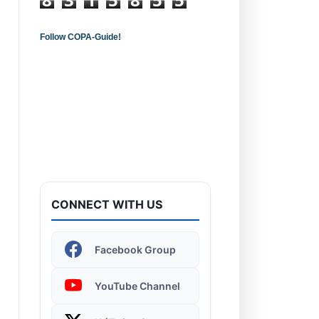
Follow COPA-Guide!
Introduction to
Computers - Learn the
Basics!
CONNECT WITH US
Windows 11 | Display
Facebook Group
Settings
YouTube Channel