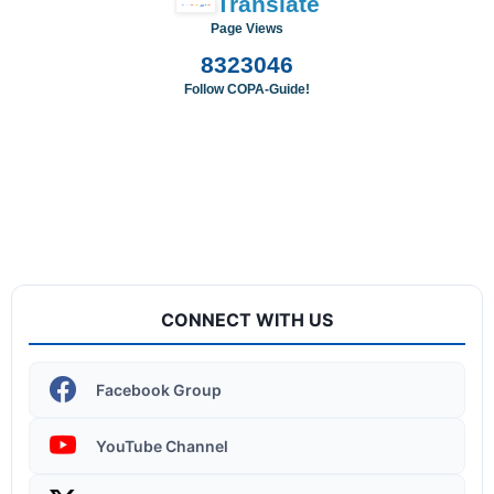
Translate
Page Views
8
3
2
3
0
4
6
Follow COPA-Guide!
ITI COPA Practical | Assemble a Desktop Computer
CONNECT WITH US
Facebook Group
YouTube Channel
Operating System | Windows 11 Desktop Elements