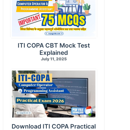
Creating Queries
RDBMS MySQL Test-05
E-Commerce & Cyber Security Test-09
Visual Basic for Applications Test-09
Crosstab Queries
RDBMS MySQL Test-06
E-Commerce & Cyber Security Test-10
Visual Basic for Applications Test-10
Create Form Design
Import / Export Data
Database Reports
ITI COPA CBT Mock Test
Compress and Encrypt Database
Explained
July 11, 2025
Download ITI COPA Practical