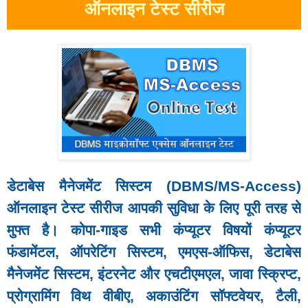
ऑनलाइन टेस्ट सीरीज
डेटाबेस मैनेजमेंट सिस्टम (DBMS/MS-Access)
ऑनलाइन टेस्ट सीरीज आपकी सुविधा के लिए पूरी तरह से
मुफ्त है। कोपा-गाइड सभी कंप्यूटर विषयों
कंप्यूटर
फंडामेंटल, ऑपरेटिंग सिस्टम, एमएस-ऑफिस, डेटाबेस
मैनेजमेंट सिस्टम, इंटरनेट और एचटीएमएल, जावा स्क्रिप्ट,
प्रोग्रामिंग विथ वीबीए, अकाउंटिंग सॉफ्टवेयर, टैली,