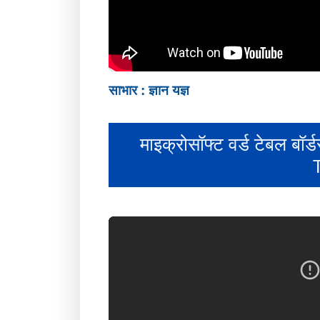
साभार : ज्ञान यज्ञ
माइक्रोसॉफ्ट वर्ड टेबल ब