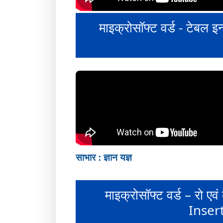
माइक्रोसॉफ्ट वर्ड - टेबल
साभार : ज्ञान यज्ञ
माइक्रोसॉफ्ट वर्ड – रो 
Inser