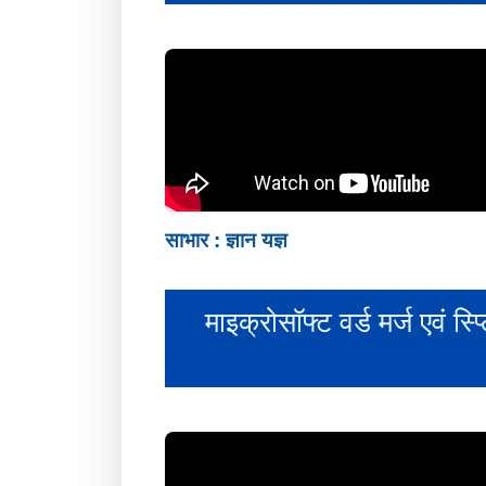
साभार : ज्ञान यज्ञ
माइक्रोसॉफ्ट वर्ड मर्ज एव