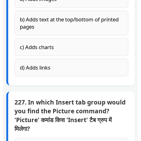
b) Adds text at the top/bottom of printed
pages
c) Adds charts
d) Adds links
227. In which Insert tab group would
you find the Picture command?
'Picture' कमांड किस 'Insert' टैब ग्रुप में
मिलेगा?