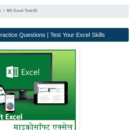
e
MS Excel Test-05
ctice Questions | Test Your Excel Skills