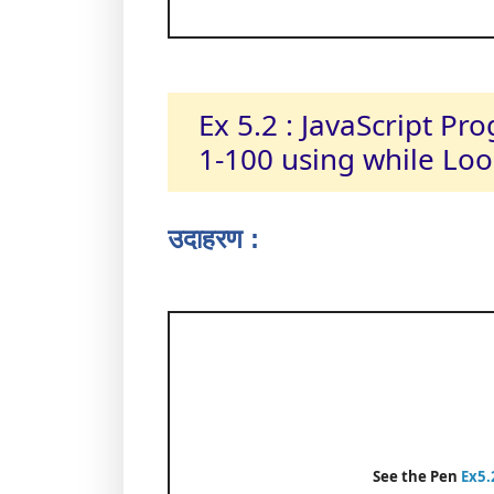
Ex 5.2 : JavaScript P
1-100 using while Loo
उदाहरण :
See the Pen
Ex5.