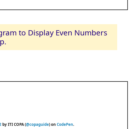
rogram to Display Even Numbers
p.
2
by ITI COPA (
@copaguide
) on
CodePen
.