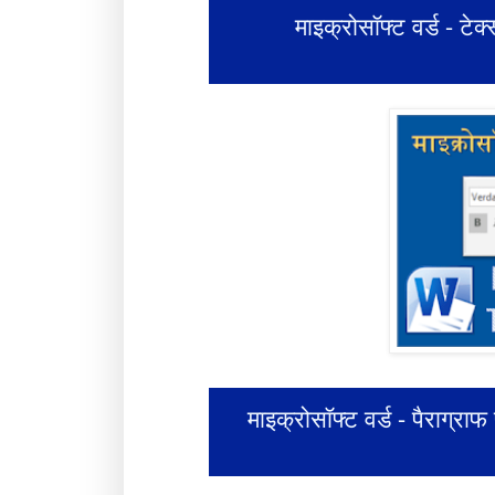
माइक्रोसॉफ्ट वर्ड - टे
माइक्रोसॉफ्ट वर्ड - पैराग