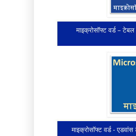
माइक्रोसॉफ्ट वर्ड – ट
माइक्रोसॉफ्ट वर्ड - एडवा