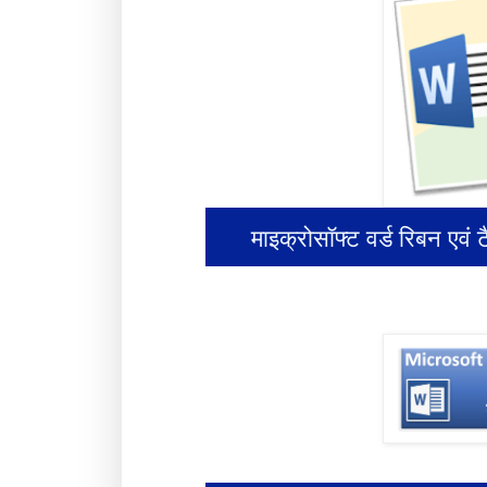
माइक्रोसॉफ्ट वर्ड रिबन 