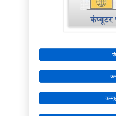
फ
कम
कम्प्