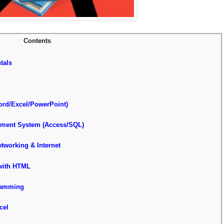
Contents
ntals
(Word/Excel/PowerPoint)
nagement System (Access/SQL)
r Networking & Internet
g with HTML
ogramming
cel